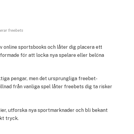
erar freebets
 online sportsbooks och låter dig placera ett
formade för att locka nya spelare eller belöna
ktiga pengar, men det ursprungliga freebet-
illnad från vanliga spel låter freebets dig ta risker
egier, utforska nya sportmarknader och bli bekant
t tryck.