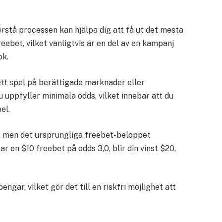
örstå processen kan hjälpa dig att få ut det mesta
eebet, vilket vanligtvis är en del av en kampanj
ok.
ett spel på berättigade marknader eller
 uppfyller minimala odds, vilket innebär att du
el.
en, men det ursprungliga freebet-beloppet
r en $10 freebet på odds 3,0, blir din vinst $20,
engar, vilket gör det till en riskfri möjlighet att