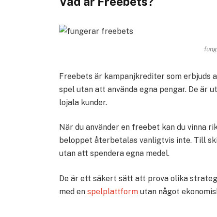
Vad är Freebets?
fung
Freebets är kampanjkrediter som erbjuds av
spel utan att använda egna pengar. De är ut
lojala kunder.
När du använder en freebet kan du vinna ri
beloppet återbetalas vanligtvis inte. Till sk
utan att spendera egna medel.
De är ett säkert sätt att prova olika strat
med en
spelplattform
utan något ekonomisk