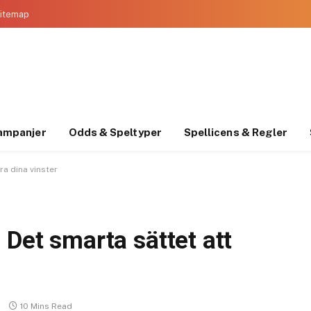
itemap
ampanjer
Odds & Speltyper
Spellicens & Regler
a dina vinster
 Det smarta sättet att
10 Mins Read