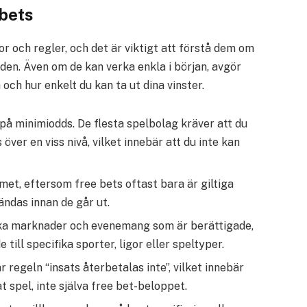
 bets
or och regler, och det är viktigt att förstå dem om
nden. Även om de kan verka enkla i början, avgör
och hur enkelt du kan ta ut dina vinster.
 på minimiodds. De flesta spelbolag kräver att du
över en viss nivå, vilket innebär att du inte kan
et, eftersom free bets oftast bara är giltiga
ndas innan de går ut.
ka marknader och evenemang som är berättigade,
till specifika sporter, ligor eller speltyper.
egeln “insats återbetalas inte”, vilket innebär
t spel, inte själva free bet-beloppet.