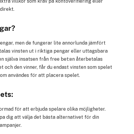
xtra villkor som krav på kontoverifiering eller
direkt.
ngar?
 pengar, men de fungerar lite annorlunda jämfört
alas vinsten ut i riktiga pengar eller uttagsbara
n själva insatsen från free bet:en återbetalas
et och den vinner, får du endast vinsten som spelet
 som användes för att placera spelet.
ets:
formad för att erbjuda spelare olika möjligheter.
pa dig att välja det bästa alternativet för din
kampanjer.