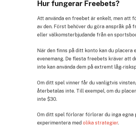
Hur fungerar Freebets?
Att använda en freebet är enkelt, men att f
av den. Först behöver du göra anspråk på fr
eller välkomsterbjudande från en sportsbo
När den finns på ditt konto kan du placera 
evenemang. De flesta freebets kräver att du
inte kan använda dem på extremt låg-risksp
Om ditt spel vinner får du vanligtvis vinst
återbetalas inte. Till exempel, om du placera
inte $30.
Om ditt spel förlorar förlorar du inga egna p
experimentera med
olika strategier
.