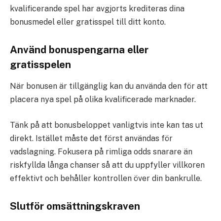
kvalificerande spel har avgjorts krediteras dina
bonusmedel eller gratisspel till ditt konto.
Använd bonuspengarna eller
gratisspelen
När bonusen är tillgänglig kan du använda den för att
placera nya spel på olika kvalificerade marknader.
Tänk på att bonusbeloppet vanligtvis inte kan tas ut
direkt. Istället måste det först användas för
vadslagning. Fokusera på rimliga odds snarare än
riskfyllda långa chanser så att du uppfyller villkoren
effektivt och behåller kontrollen över din bankrulle.
Slutför omsättningskraven