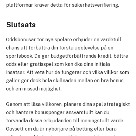
plattformar kräver detta för säkerhetsverifiering.
Slutsats
Oddsbonusar för nya spelare erbjuder en värdefull
chans att förbättra din första upplevelse på en
sportsbook. De ger budgetförbättrande kredit, bättre
odds eller gratisspel som kan öka dina initiala
insatser. Att veta hur de fungerar och vilka villkor som
gäller gör dock hela skillnaden mellan en bra bonus
och en missad möjlighet.
Genom att läsa villkoren, planera dina spel strategiskt
och hantera bonuspengar ansvarsfullt kan du
förvandla dessa erbjudanden till meningsfullt värde.
Oavsett om du är nybörjare på betting eller bara