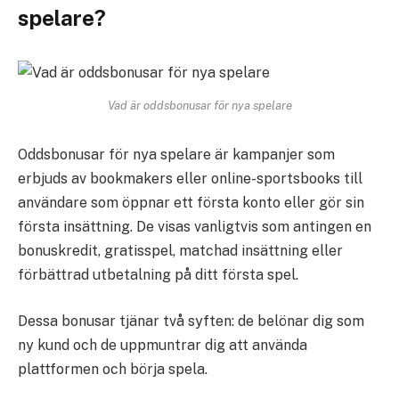
spelare?
Vad är oddsbonusar för nya spelare
Oddsbonusar för nya spelare är kampanjer som
erbjuds av bookmakers eller online-sportsbooks till
användare som öppnar ett första konto eller gör sin
första insättning. De visas vanligtvis som antingen en
bonuskredit, gratisspel, matchad insättning eller
förbättrad utbetalning på ditt första spel.
Dessa bonusar tjänar två syften: de belönar dig som
ny kund och de uppmuntrar dig att använda
plattformen och börja spela.