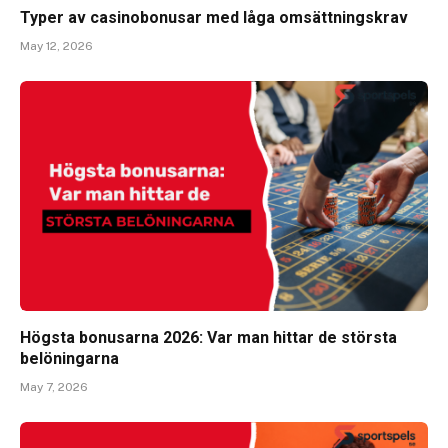
Typer av casinobonusar med låga omsättningskrav
May 12, 2026
Högsta bonusarna 2026: Var man hittar de största
belöningarna
May 7, 2026