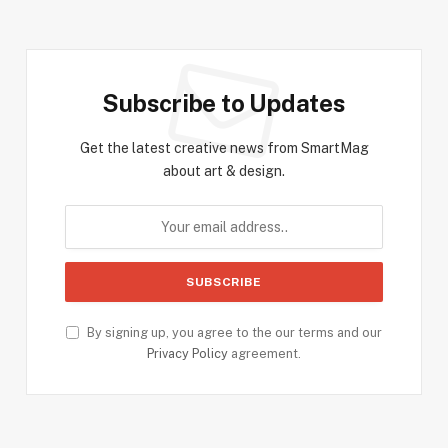
Subscribe to Updates
Get the latest creative news from SmartMag
about art & design.
By signing up, you agree to the our terms and our
Privacy Policy
agreement.