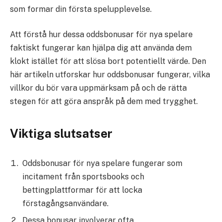
som formar din första spelupplevelse.
Att förstå hur dessa oddsbonusar för nya spelare
faktiskt fungerar kan hjälpa dig att använda dem
klokt istället för att slösa bort potentiellt värde. Den
här artikeln utforskar hur oddsbonusar fungerar, vilka
villkor du bör vara uppmärksam på och de rätta
stegen för att göra anspråk på dem med trygghet.
Viktiga slutsatser
Oddsbonusar för nya spelare fungerar som
incitament från sportsbooks och
bettingplattformar för att locka
förstagångsanvändare.
Dessa bonusar involverar ofta