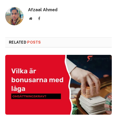
Afzaal Ahmed
Website
Facebook
RELATED
POSTS