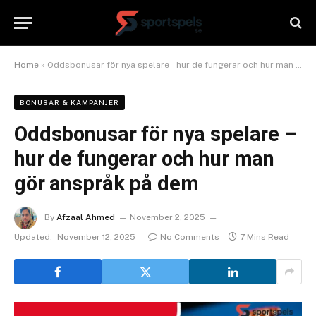
Home
»
Oddsbonusar för nya spelare – hur de fungerar och hur man gör anspråk på dem
BONUSAR & KAMPANJER
Oddsbonusar för nya spelare –
hur de fungerar och hur man
gör anspråk på dem
By
Afzaal Ahmed
November 2, 2025
Updated:
November 12, 2025
No Comments
7 Mins Read