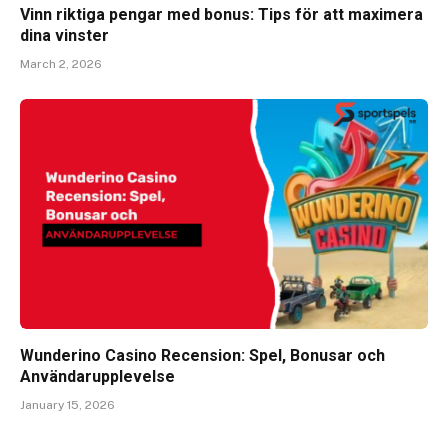
Vinn riktiga pengar med bonus: Tips för att maximera
dina vinster
March 2, 2026
Wunderino Casino Recension: Spel, Bonusar och
Användarupplevelse
January 15, 2026