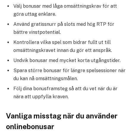
Välj bonusar med låga omsättningskrav för att
göra uttag enklare.
Använd gratissnurr på slots med hög RTP för
bättre vinstpotential.
Kontrollera vilka spel som bidrar fullt ut till
omsättningskravet innan du gör ett anspråk.
Undvik bonusar med mycket korta utgångstider.
Spara större bonusar för längre spelsessioner när
du kan nå omsättningsmålen.
Följ dina bonusframsteg så att du vet när du är
nära att uppfylla kraven.
Vanliga misstag när du använder
onlinebonusar