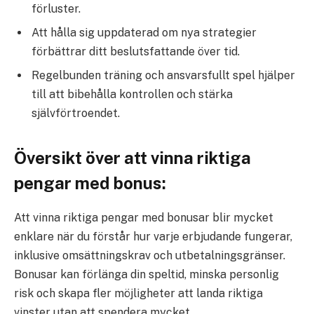
förluster.
Att hålla sig uppdaterad om nya strategier
förbättrar ditt beslutsfattande över tid.
Regelbunden träning och ansvarsfullt spel hjälper
till att bibehålla kontrollen och stärka
självförtroendet.
Översikt över att vinna riktiga
pengar med bonus
:
Att vinna riktiga pengar med bonusar blir mycket
enklare när du förstår hur varje erbjudande fungerar,
inklusive omsättningskrav och utbetalningsgränser.
Bonusar kan förlänga din speltid, minska personlig
risk och skapa fler möjligheter att landa riktiga
vinster utan att spendera mycket.