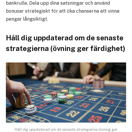
bankrulle. Dela upp dina satsningar och använd
bonusar strategiskt för att öka chanserna att vinna
pengar långsiktigt.
Håll dig uppdaterad om de senaste
strategierna (övning ger färdighet)
Håll dig uppdaterad om de senaste strategierna (övning ger