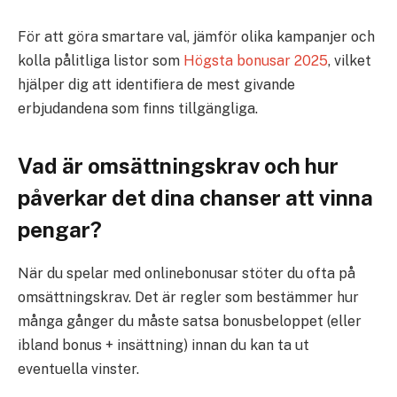
För att göra smartare val, jämför olika kampanjer och
kolla pålitliga listor som
Högsta bonusar 2025
, vilket
hjälper dig att identifiera de mest givande
erbjudandena som finns tillgängliga.
Vad är omsättningskrav och hur
påverkar det dina chanser att vinna
pengar?
När du spelar med onlinebonusar stöter du ofta på
omsättningskrav. Det är regler som bestämmer hur
många gånger du måste satsa bonusbeloppet (eller
ibland bonus + insättning) innan du kan ta ut
eventuella vinster.