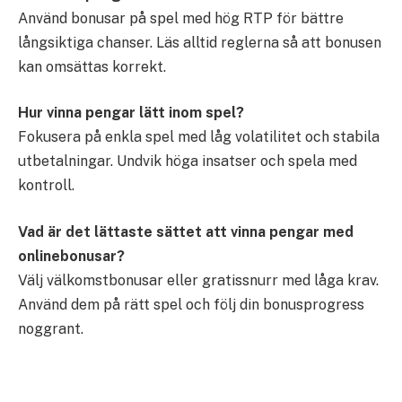
Använd bonusar på spel med hög RTP för bättre
långsiktiga chanser. Läs alltid reglerna så att bonusen
kan omsättas korrekt.
Hur vinna pengar lätt inom spel?
Fokusera på enkla spel med låg volatilitet och stabila
utbetalningar. Undvik höga insatser och spela med
kontroll.
Vad är det lättaste sättet att vinna pengar med
onlinebonusar?
Välj välkomstbonusar eller gratissnurr med låga krav.
Använd dem på rätt spel och följ din bonusprogress
noggrant.