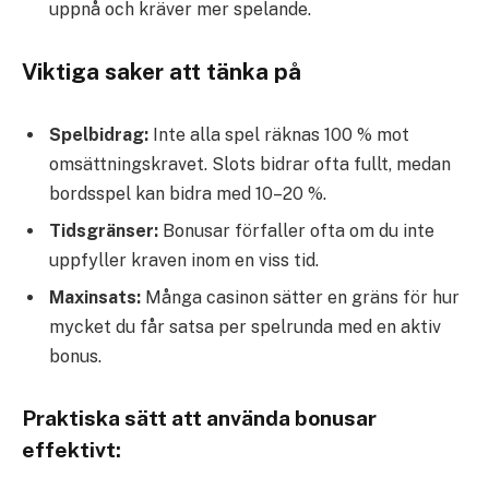
uppnå och kräver mer spelande.
Viktiga saker att tänka på
Spelbidrag:
Inte alla spel räknas 100 % mot
omsättningskravet. Slots bidrar ofta fullt, medan
bordsspel kan bidra med 10–20 %.
Tidsgränser:
Bonusar förfaller ofta om du inte
uppfyller kraven inom en viss tid.
Maxinsats:
Många casinon sätter en gräns för hur
mycket du får satsa per spelrunda med en aktiv
bonus.
Praktiska sätt att använda bonusar
effektivt: