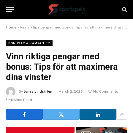
Home
»
Vinn riktiga pengar med bonus: Tips för att maximera dina vinster
BONUSAR & KAMPANJER
Vinn riktiga pengar med
bonus: Tips för att maximera
dina vinster
By
Jonas Lindström
March 2, 2026
No Comments
9 Mins Read