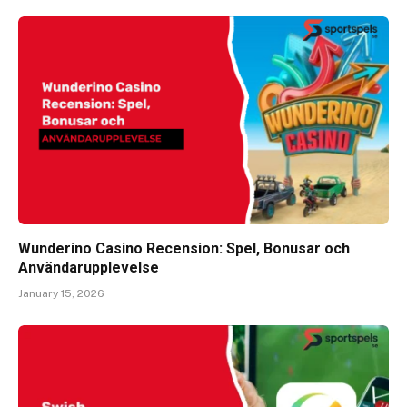
Wunderino Casino Recension: Spel, Bonusar och
Användarupplevelse
January 15, 2026