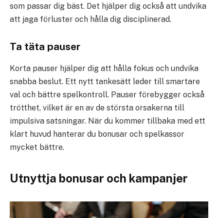
som passar dig bäst. Det hjälper dig också att undvika
att jaga förluster och hålla dig disciplinerad.
Ta täta pauser
Korta pauser hjälper dig att hålla fokus och undvika
snabba beslut. Ett nytt tankesätt leder till smartare
val och bättre spelkontroll. Pauser förebygger också
trötthet, vilket är en av de största orsakerna till
impulsiva satsningar. När du kommer tillbaka med ett
klart huvud hanterar du bonusar och spelkassor
mycket bättre.
Utnyttja bonusar och kampanjer