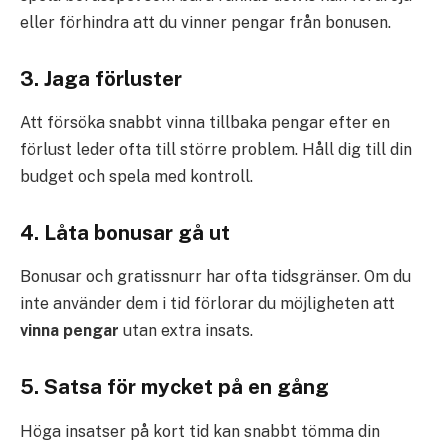
eller förhindra att du vinner pengar från bonusen.
3. Jaga förluster
Att försöka snabbt vinna tillbaka pengar efter en
förlust leder ofta till större problem. Håll dig till din
budget och spela med kontroll.
4. Låta bonusar gå ut
Bonusar och gratissnurr har ofta tidsgränser. Om du
inte använder dem i tid förlorar du möjligheten att
vinna pengar
utan extra insats.
5. Satsa för mycket på en gång
Höga insatser på kort tid kan snabbt tömma din