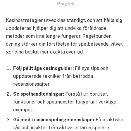
färdighet)
Kasinostrategier utvecklas ständigt, och att hålla sig
uppdaterad hjälper dig att undvika föråldrade
metoder som inte längre fungerar. Regelbunden
övning stärker din förståelse för spelbeteende, vilket
gör dina beslut mer exakta över tid.
Följ pålitliga casinoguider:
Få nya tips och
uppdaterade tekniker från betrodda
recensionssajter.
Se spelhandledningar:
Förstå hur bonusar,
funktioner och spelmönster fungerar i verkliga
exempel.
Gå med i casinospelargemenskaper
:Få praktiska
råd och insikter från aktiva, erfarna spelare.