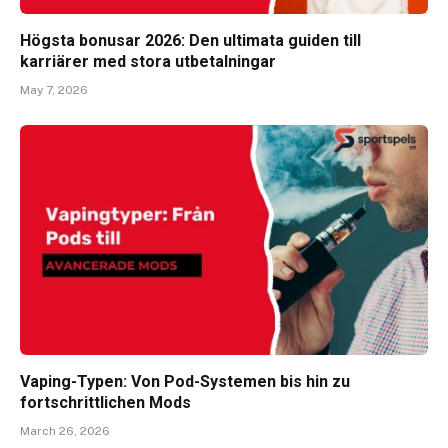
Högsta bonusar 2026: Den ultimata guiden till
karriärer med stora utbetalningar
May 7, 2026
Vaping-Typen: Von Pod-Systemen bis hin zu
fortschrittlichen Mods
March 26, 2026