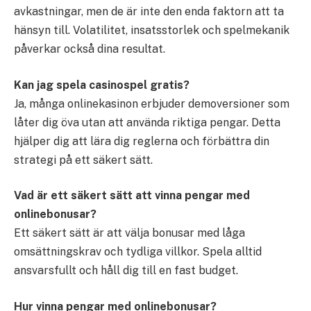
avkastningar, men de är inte den enda faktorn att ta
hänsyn till. Volatilitet, insatsstorlek och spelmekanik
påverkar också dina resultat.
Kan jag spela casinospel gratis?
Ja, många onlinekasinon erbjuder demoversioner som
låter dig öva utan att använda riktiga pengar. Detta
hjälper dig att lära dig reglerna och förbättra din
strategi på ett säkert sätt.
Vad är ett säkert sätt att vinna pengar med
onlinebonusar?
Ett säkert sätt är att välja bonusar med låga
omsättningskrav och tydliga villkor. Spela alltid
ansvarsfullt och håll dig till en fast budget.
Hur vinna pengar med onlinebonusar?