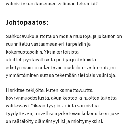
valmis tekemään ennen valinnan tekemistä.
Johtopäätös:
Sähkösavukelaitteita on monia muotoja, ja jokainen on
suunniteltu vastaamaan eri tarpeisiin ja
kokemustasoihin. Yksinkertaisista,
aloittelijaystävällisistä pod-järjestelmistä
edistyneisiin, muokattaviin modeihin – vaihtoehtojen
ymmärtäminen auttaa tekemään tietoisia valintoja.
Harkitse tekijöitä, kuten kannettavuutta,
höyrynmuodostusta, akun kestoa ja huoltoa laitetta
valitessasi. Oikean tyypin valinta varmistaa
tyydyttävän, turvallisen ja kätevän kokemuksen, joka
on räätälöity elämäntyyliisi ja mieltymyksiisi.