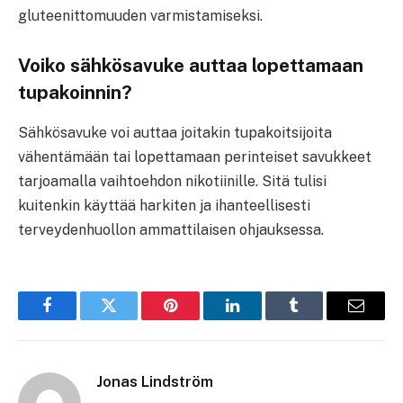
gluteenittomuuden varmistamiseksi.
Voiko sähkösavuke auttaa lopettamaan
tupakoinnin?
Sähkösavuke voi auttaa joitakin tupakoitsijoita
vähentämään tai lopettamaan perinteiset savukkeet
tarjoamalla vaihtoehdon nikotiinille. Sitä tulisi
kuitenkin käyttää harkiten ja ihanteellisesti
terveydenhuollon ammattilaisen ohjauksessa.
Facebook
Twitter
Pinterest
LinkedIn
Tumblr
Email
Jonas Lindström