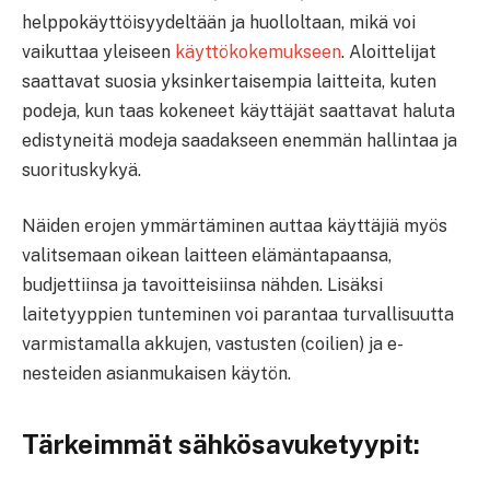
helppokäyttöisyydeltään ja huolloltaan, mikä voi
vaikuttaa yleiseen
käyttökokemukseen
. Aloittelijat
saattavat suosia yksinkertaisempia laitteita, kuten
podeja, kun taas kokeneet käyttäjät saattavat haluta
edistyneitä modeja saadakseen enemmän hallintaa ja
suorituskykyä.
Näiden erojen ymmärtäminen auttaa käyttäjiä myös
valitsemaan oikean laitteen elämäntapaansa,
budjettiinsa ja tavoitteisiinsa nähden. Lisäksi
laitetyyppien tunteminen voi parantaa turvallisuutta
varmistamalla akkujen, vastusten (coilien) ja e-
nesteiden asianmukaisen käytön.
Tärkeimmät sähkösavuketyypit: