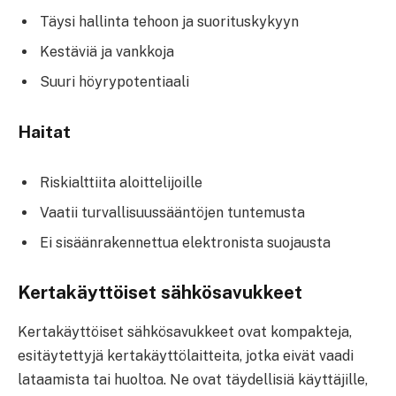
Täysi hallinta tehoon ja suorituskykyyn
Kestäviä ja vankkoja
Suuri höyrypotentiaali
Haitat
Riskialttiita aloittelijoille
Vaatii turvallisuussääntöjen tuntemusta
Ei sisäänrakennettua elektronista suojausta
Kertakäyttöiset sähkösavukkeet
Kertakäyttöiset sähkösavukkeet ovat kompakteja,
esitäytettyjä kertakäyttölaitteita, jotka eivät vaadi
lataamista tai huoltoa. Ne ovat täydellisiä käyttäjille,