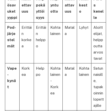
ösav
ettav
pokä
yntu
attav
kest
s
uket
uus
yttöi
otto
uus
o
kenel
yyppi
syys
le
Pod-
Erittäi
Erittäi
Kohta
Matal
Lyhyt
Aloitt
järje
n
n
lainen
a
elijat,
stel
korke
helpp
helpp
mät
a
o
outta
arvos
tavat
Vape
Kork
Help
Kohta
Matal
Kohta
Satun
-
ea
po
lainen
a
lainen
naisill
kynä
-
e,
t
Kork
tupak
ea
oinnin
lopett
ajille