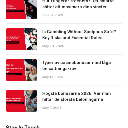
Hur fungerar freebets? Det smarta
sättet att maximera dina vinster
June 6, 2026
Is Gambling Without Spelpaus Safe?
Key Risks and Essential Rules
May 23, 2026
Typer av casinobonusar med låga
omsättningskrav
May 12, 2026
Högsta bonusarna 2026: Var man
hittar de största belöningarna
May 7, 2026
Stay In Touch