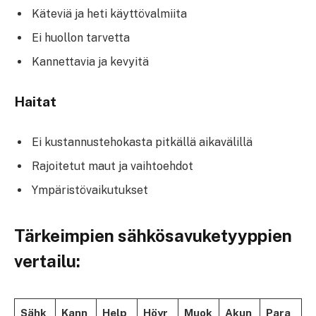
Käteviä ja heti käyttövalmiita
Ei huollon tarvetta
Kannettavia ja kevyitä
Haitat
Ei kustannustehokasta pitkällä aikavälillä
Rajoitetut maut ja vaihtoehdot
Ympäristövaikutukset
Tärkeimpien sähkösavuketyyppien
vertailu:
Sähk
Kann
Help
Höyr
Muok
Akun
Para