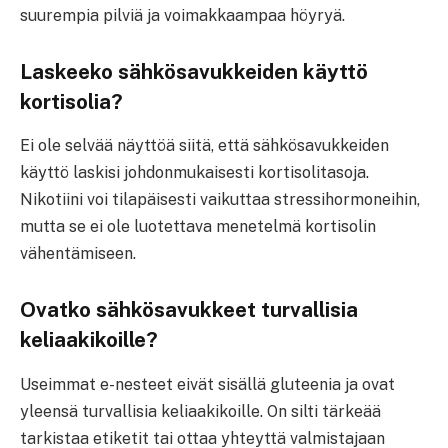
suurempia pilviä ja voimakkaampaa höyryä.
Laskeeko sähkösavukkeiden käyttö
kortisolia?
Ei ole selvää näyttöä siitä, että sähkösavukkeiden
käyttö laskisi johdonmukaisesti kortisolitasoja.
Nikotiini voi tilapäisesti vaikuttaa stressihormoneihin,
mutta se ei ole luotettava menetelmä kortisolin
vähentämiseen.
Ovatko sähkösavukkeet turvallisia
keliaakikoille?
Useimmat e-nesteet eivät sisällä gluteenia ja ovat
yleensä turvallisia keliaakikoille. On silti tärkeää
tarkistaa etiketit tai ottaa yhteyttä valmistajaan