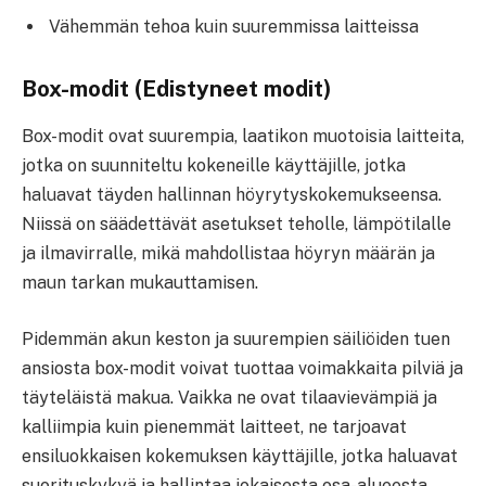
Vähemmän tehoa kuin suuremmissa laitteissa
Box-modit (Edistyneet modit)
Box-modit ovat suurempia, laatikon muotoisia laitteita,
jotka on suunniteltu kokeneille käyttäjille, jotka
haluavat täyden hallinnan höyrytyskokemukseensa.
Niissä on säädettävät asetukset teholle, lämpötilalle
ja ilmavirralle, mikä mahdollistaa höyryn määrän ja
maun tarkan mukauttamisen.
Pidemmän akun keston ja suurempien säiliöiden tuen
ansiosta box-modit voivat tuottaa voimakkaita pilviä ja
täyteläistä makua. Vaikka ne ovat tilaavievämpiä ja
kalliimpia kuin pienemmät laitteet, ne tarjoavat
ensiluokkaisen kokemuksen käyttäjille, jotka haluavat
suorituskykyä ja hallintaa jokaisesta osa-alueesta.