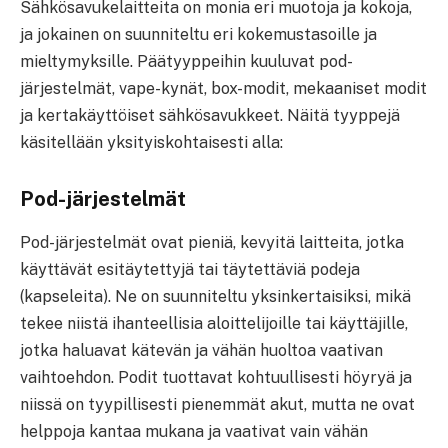
Sähkösavukelaitteita on monia eri muotoja ja kokoja,
ja jokainen on suunniteltu eri kokemustasoille ja
mieltymyksille. Päätyyppeihin kuuluvat pod-
järjestelmät, vape-kynät, box-modit, mekaaniset modit
ja kertakäyttöiset sähkösavukkeet. Näitä tyyppejä
käsitellään yksityiskohtaisesti alla:
Pod-järjestelmät
Pod-järjestelmät ovat pieniä, kevyitä laitteita, jotka
käyttävät esitäytettyjä tai täytettäviä podeja
(kapseleita). Ne on suunniteltu yksinkertaisiksi, mikä
tekee niistä ihanteellisia aloittelijoille tai käyttäjille,
jotka haluavat kätevän ja vähän huoltoa vaativan
vaihtoehdon. Podit tuottavat kohtuullisesti höyryä ja
niissä on tyypillisesti pienemmät akut, mutta ne ovat
helppoja kantaa mukana ja vaativat vain vähän