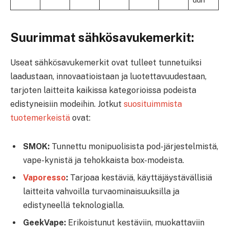
Suurimmat sähkösavukemerkit:
Useat sähkösavukemerkit ovat tulleet tunnetuiksi
laadustaan, innovaatioistaan ja luotettavuudestaan,
tarjoten laitteita kaikissa kategorioissa podeista
edistyneisiin modeihin. Jotkut
suosituimmista
tuotemerkeistä
ovat:
SMOK:
Tunnettu monipuolisista pod-järjestelmistä,
vape-kynistä ja tehokkaista box-modeista.
Vaporesso
:
Tarjoaa kestäviä, käyttäjäystävällisiä
laitteita vahvoilla turvaominaisuuksilla ja
edistyneellä teknologialla.
GeekVape:
Erikoistunut kestäviin, muokattaviin