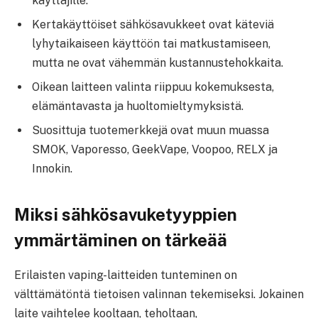
käyttäjille.
Kertakäyttöiset sähkösavukkeet ovat käteviä
lyhytaikaiseen käyttöön tai matkustamiseen,
mutta ne ovat vähemmän kustannustehokkaita.
Oikean laitteen valinta riippuu kokemuksesta,
elämäntavasta ja huoltomieltymyksistä.
Suosittuja tuotemerkkejä ovat muun muassa
SMOK, Vaporesso, GeekVape, Voopoo, RELX ja
Innokin.
Miksi sähkösavuketyyppien
ymmärtäminen on tärkeää
Erilaisten vaping-laitteiden tunteminen on
välttämätöntä tietoisen valinnan tekemiseksi. Jokainen
laite vaihtelee kooltaan, teholtaan,