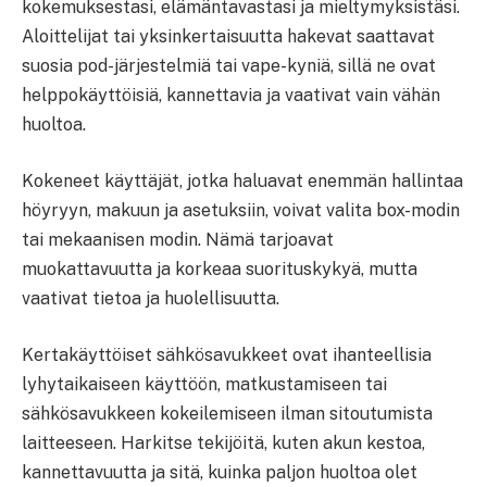
kokemuksestasi, elämäntavastasi ja mieltymyksistäsi.
Aloittelijat tai yksinkertaisuutta hakevat saattavat
suosia pod-järjestelmiä tai vape-kyniä, sillä ne ovat
helppokäyttöisiä, kannettavia ja vaativat vain vähän
huoltoa.
Kokeneet käyttäjät, jotka haluavat enemmän hallintaa
höyryyn, makuun ja asetuksiin, voivat valita box-modin
tai mekaanisen modin. Nämä tarjoavat
muokattavuutta ja korkeaa suorituskykyä, mutta
vaativat tietoa ja huolellisuutta.
Kertakäyttöiset sähkösavukkeet ovat ihanteellisia
lyhytaikaiseen käyttöön, matkustamiseen tai
sähkösavukkeen kokeilemiseen ilman sitoutumista
laitteeseen. Harkitse tekijöitä, kuten akun kestoa,
kannettavuutta ja sitä, kuinka paljon huoltoa olet