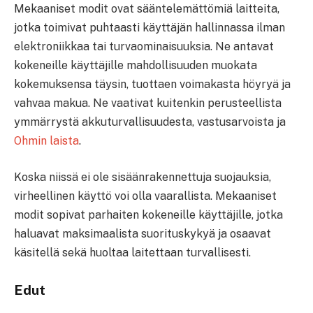
Mekaaniset modit ovat sääntelemättömiä laitteita,
jotka toimivat puhtaasti käyttäjän hallinnassa ilman
elektroniikkaa tai turvaominaisuuksia. Ne antavat
kokeneille käyttäjille mahdollisuuden muokata
kokemuksensa täysin, tuottaen voimakasta höyryä ja
vahvaa makua. Ne vaativat kuitenkin perusteellista
ymmärrystä akkuturvallisuudesta, vastusarvoista ja
Ohmin laista
.
Koska niissä ei ole sisäänrakennettuja suojauksia,
virheellinen käyttö voi olla vaarallista. Mekaaniset
modit sopivat parhaiten kokeneille käyttäjille, jotka
haluavat maksimaalista suorituskykyä ja osaavat
käsitellä sekä huoltaa laitettaan turvallisesti.
Edut