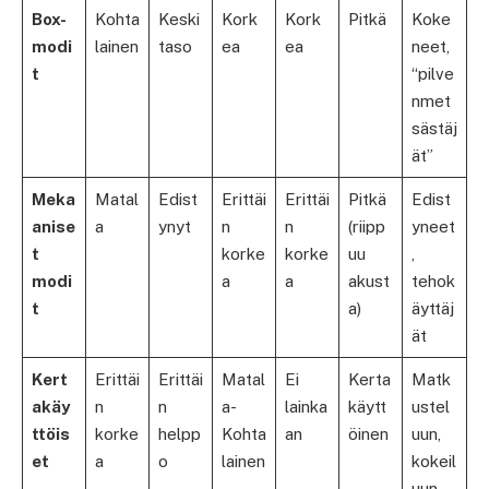
Box-
Kohta
Keski
Kork
Kork
Pitkä
Koke
modi
lainen
taso
ea
ea
neet,
t
“pilve
nmet
sästäj
ät”
Meka
Matal
Edist
Erittäi
Erittäi
Pitkä
Edist
anise
a
ynyt
n
n
(riipp
yneet
t
korke
korke
uu
,
modi
a
a
akust
tehok
t
a)
äyttäj
ät
Kert
Erittäi
Erittäi
Matal
Ei
Kerta
Matk
akäy
n
n
a-
lainka
käytt
ustel
ttöis
korke
helpp
Kohta
an
öinen
uun,
et
a
o
lainen
kokeil
uun