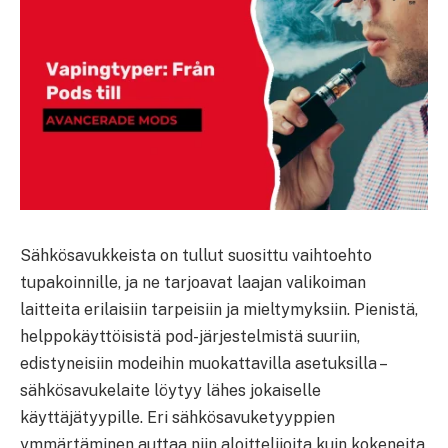
Sähkösavukkeista on tullut suosittu vaihtoehto
tupakoinnille, ja ne tarjoavat laajan valikoiman
laitteita erilaisiin tarpeisiin ja mieltymyksiin. Pienistä,
helppokäyttöisistä pod-järjestelmistä suuriin,
edistyneisiin modeihin muokattavilla asetuksilla –
sähkösavukelaite löytyy lähes jokaiselle
käyttäjätyypille. Eri sähkösavuketyyppien
ymmärtäminen auttaa niin aloittelijoita kuin kokeneita