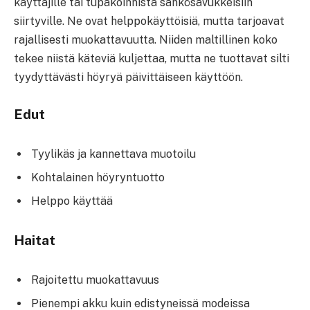
käyttäjille tai tupakoinnista sähkösavukkeisiin
siirtyville. Ne ovat helppokäyttöisiä, mutta tarjoavat
rajallisesti muokattavuutta. Niiden maltillinen koko
tekee niistä käteviä kuljettaa, mutta ne tuottavat silti
tyydyttävästi höyryä päivittäiseen käyttöön.
Edut
Tyylikäs ja kannettava muotoilu
Kohtalainen höyryntuotto
Helppo käyttää
Haitat
Rajoitettu muokattavuus
Pienempi akku kuin edistyneissä modeissa