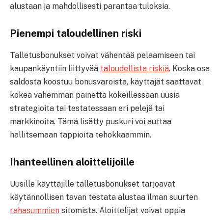
alustaan ja mahdollisesti parantaa tuloksia.
Pienempi taloudellinen riski
Talletusbonukset voivat vähentää pelaamiseen tai
kaupankäyntiin liittyvää
taloudellista riskiä
. Koska osa
saldosta koostuu bonusvaroista, käyttäjät saattavat
kokea vähemmän painetta kokeillessaan uusia
strategioita tai testatessaan eri pelejä tai
markkinoita. Tämä lisätty puskuri voi auttaa
hallitsemaan tappioita tehokkaammin.
Ihanteellinen aloittelijoille
Uusille käyttäjille talletusbonukset tarjoavat
käytännöllisen tavan testata alustaa ilman suurten
rahasummien
sitomista. Aloittelijat voivat oppia