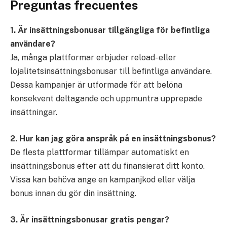
Preguntas frecuentes
1. Är insättningsbonusar tillgängliga för befintliga
användare?
Ja, många plattformar erbjuder reload- eller
lojalitetsinsättningsbonusar till befintliga användare.
Dessa kampanjer är utformade för att belöna
konsekvent deltagande och uppmuntra upprepade
insättningar.
2. Hur kan jag göra anspråk på en insättningsbonus?
De flesta plattformar tillämpar automatiskt en
insättningsbonus efter att du finansierat ditt konto.
Vissa kan behöva ange en kampanjkod eller välja
bonus innan du gör din insättning.
3. Är insättningsbonusar gratis pengar?