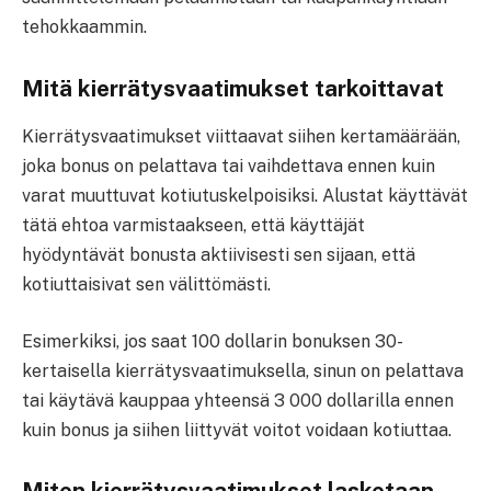
tehokkaammin.
Mitä kierrätysvaatimukset tarkoittavat
Kierrätysvaatimukset viittaavat siihen kertamäärään,
joka bonus on pelattava tai vaihdettava ennen kuin
varat muuttuvat kotiutuskelpoisiksi. Alustat käyttävät
tätä ehtoa varmistaakseen, että käyttäjät
hyödyntävät bonusta aktiivisesti sen sijaan, että
kotiuttaisivat sen välittömästi.
Esimerkiksi, jos saat 100 dollarin bonuksen 30-
kertaisella kierrätysvaatimuksella, sinun on pelattava
tai käytävä kauppaa yhteensä 3 000 dollarilla ennen
kuin bonus ja siihen liittyvät voitot voidaan kotiuttaa.
Miten kierrätysvaatimukset lasketaan