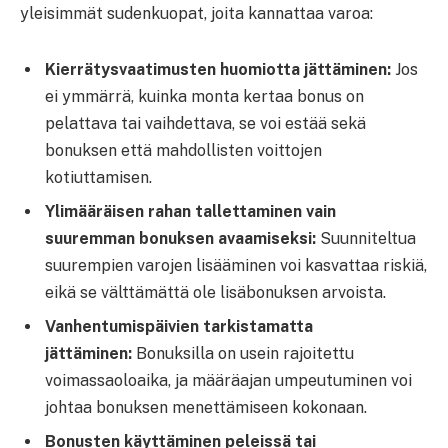
yleisimmät sudenkuopat, joita kannattaa varoa:
Kierrätysvaatimusten huomiotta jättäminen:
Jos
ei ymmärrä, kuinka monta kertaa bonus on
pelattava tai vaihdettava, se voi estää sekä
bonuksen että mahdollisten voittojen
kotiuttamisen.
Ylimääräisen rahan tallettaminen vain
suuremman bonuksen avaamiseksi:
Suunniteltua
suurempien varojen lisääminen voi kasvattaa riskiä,
eikä se välttämättä ole lisäbonuksen arvoista.
Vanhentumispäivien tarkistamatta
jättäminen:
Bonuksilla on usein rajoitettu
voimassaoloaika, ja määräajan umpeutuminen voi
johtaa bonuksen menettämiseen kokonaan.
Bonusten käyttäminen peleissä tai