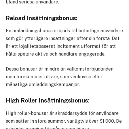
bland seriösa användare.
Reload Insättningsbonus:
En omladdningsbonus erbjuds till befintliga användare
som gör ytterligare insättningar efter sin första. Det
är ett lojalitetsbaserat incitament utformat för att
hålla spelare aktiva och handlare engagerade.
Dessa bonusar är mindre än välkomsterbjudanden
men förekommer oftare, som veckovisa eller
månatliga omladdningskampanjer.
High Roller Insättningsbonus:
High roller-bonusar är skräddarsydda för användare
som sätter in stora summor, vanligtvis över $1 000. De
erbjuder premiumförmåner som högre