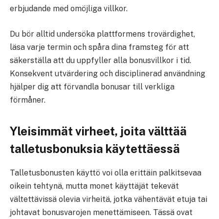
erbjudande med omöjliga villkor.
Du bör alltid undersöka plattformens trovärdighet,
läsa varje termin och spåra dina framsteg för att
säkerställa att du uppfyller alla bonusvillkor i tid.
Konsekvent utvärdering och disciplinerad användning
hjälper dig att förvandla bonusar till verkliga
förmåner.
Yleisimmät virheet, joita välttää
talletusbonuksia käytettäessä
Talletusbonusten käyttö voi olla erittäin palkitsevaa
oikein tehtynä, mutta monet käyttäjät tekevät
vältettävissä olevia virheitä, jotka vähentävät etuja tai
johtavat bonusvarojen menettämiseen. Tässä ovat