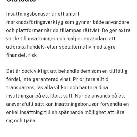
Insättningsbonusar är ett smart
marknadsföringsverktyg som gynnar både användare
och plattformar när de tillämpas rättvist. De ger extra
värde till insättningar och hjälper användare att
utforska handels- eller spelalternativ med lägre
finansiell risk.
Det är dock viktigt att behandla dem som en tillfällig
fördel, inte garanterad vinst. Prioritera alltid
transparens, läs alla villkor och hantera dina
insättningar på ett klokt sätt. När de används på ett
ansvarsfullt sätt kan insättningsbonusar förvandla en
enkel insättning till en spännande möjlighet att lära
sig och tjäna.