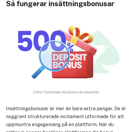
Så fungerar insättningsbonusar
Cómo funcionan los bonos de depósito
Insättningsbonusar är mer än bara extra pengar. De är
noggrant strukturerade incitament utformade för att
uppmuntra engagemang på en plattform. När du