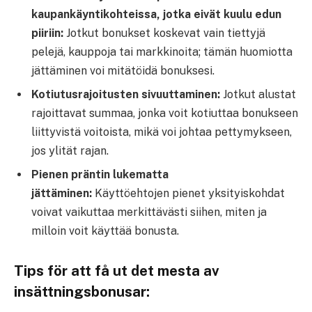
kaupankäyntikohteissa, jotka eivät kuulu edun
piiriin:
Jotkut bonukset koskevat vain tiettyjä
pelejä, kauppoja tai markkinoita; tämän huomiotta
jättäminen voi mitätöidä bonuksesi.
Kotiutusrajoitusten sivuuttaminen:
Jotkut alustat
rajoittavat summaa, jonka voit kotiuttaa bonukseen
liittyvistä voitoista, mikä voi johtaa pettymykseen,
jos ylität rajan.
Pienen präntin lukematta
jättäminen:
Käyttöehtojen pienet yksityiskohdat
voivat vaikuttaa merkittävästi siihen, miten ja
milloin voit käyttää bonusta.
Tips för att få ut det mesta av
insättningsbonusar: