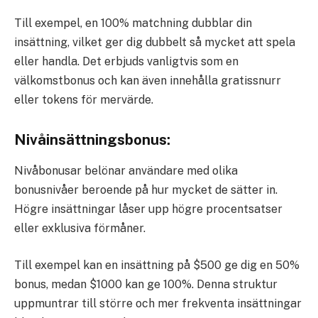
Till exempel, en 100% matchning dubblar din
insättning, vilket ger dig dubbelt så mycket att spela
eller handla. Det erbjuds vanligtvis som en
välkomstbonus och kan även innehålla gratissnurr
eller tokens för mervärde.
Nivåinsättningsbonus:
Nivåbonusar belönar användare med olika
bonusnivåer beroende på hur mycket de sätter in.
Högre insättningar låser upp högre procentsatser
eller exklusiva förmåner.
Till exempel kan en insättning på $500 ge dig en 50%
bonus, medan $1000 kan ge 100%. Denna struktur
uppmuntrar till större och mer frekventa insättningar