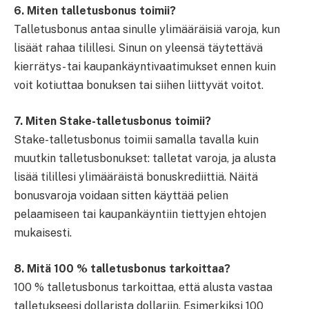
6. Miten talletusbonus toimii?
Talletusbonus antaa sinulle ylimääräisiä varoja, kun
lisäät rahaa tilillesi. Sinun on yleensä täytettävä
kierrätys- tai kaupankäyntivaatimukset ennen kuin
voit kotiuttaa bonuksen tai siihen liittyvät voitot.
7. Miten Stake-talletusbonus toimii?
Stake-talletusbonus toimii samalla tavalla kuin
muutkin talletusbonukset: talletat varoja, ja alusta
lisää tilillesi ylimääräistä bonuskrediittiä. Näitä
bonusvaroja voidaan sitten käyttää pelien
pelaamiseen tai kaupankäyntiin tiettyjen ehtojen
mukaisesti.
8. Mitä 100 % talletusbonus tarkoittaa?
100 % talletusbonus tarkoittaa, että alusta vastaa
talletukseesi dollarista dollariin. Esimerkiksi 100