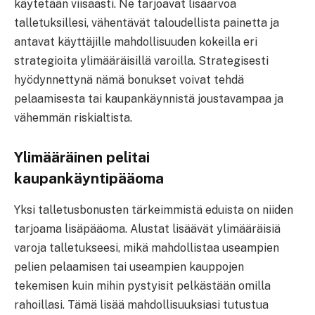
käytetään viisaasti. Ne tarjoavat lisäarvoa
talletuksillesi, vähentävät taloudellista painetta ja
antavat käyttäjille mahdollisuuden kokeilla eri
strategioita ylimääräisillä varoilla. Strategisesti
hyödynnettynä nämä bonukset voivat tehdä
pelaamisesta tai kaupankäynnistä joustavampaa ja
vähemmän riskialtista.
Ylimääräinen pelitai
kaupankäyntipääoma
Yksi talletusbonusten tärkeimmistä eduista on niiden
tarjoama lisäpääoma. Alustat lisäävät ylimääräisiä
varoja talletukseesi, mikä mahdollistaa useampien
pelien pelaamisen tai useampien kauppojen
tekemisen kuin mihin pystyisit pelkästään omilla
rahoillasi. Tämä lisää mahdollisuuksiasi tutustua