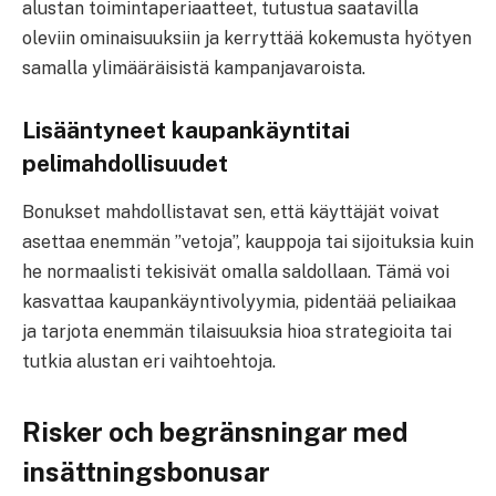
alustan toimintaperiaatteet, tutustua saatavilla
oleviin ominaisuuksiin ja kerryttää kokemusta hyötyen
samalla ylimääräisistä kampanjavaroista.
Lisääntyneet kaupankäyntitai
pelimahdollisuudet
Bonukset mahdollistavat sen, että käyttäjät voivat
asettaa enemmän ”vetoja”, kauppoja tai sijoituksia kuin
he normaalisti tekisivät omalla saldollaan. Tämä voi
kasvattaa kaupankäyntivolyymia, pidentää peliaikaa
ja tarjota enemmän tilaisuuksia hioa strategioita tai
tutkia alustan eri vaihtoehtoja.
Risker och begränsningar med
insättningsbonusar