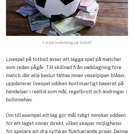
Förstå livebetting på fotboll
Livespel på fotboll avser att lägga spel på matcher
som redan pågår. Till skillnad från vadslagning före
match, där alla beslut fattas innan visselpipan blåser,
uppdaterar livespel oddsen kontinuerligt baserat på
händelser i realtid som mål, regelbrott och ändringar i
bollinnehav.
Om till exempel ett lag gör mål tidigt minskar oddsen
för att laget vinner direkt, vilket skapar möjligheter
för spelare att dra nytta av fluktuerande priser. Denna