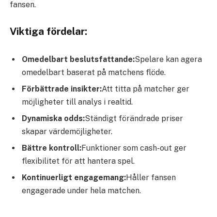
fansen.
Viktiga fördelar:
Omedelbart beslutsfattande:
Spelare kan agera
omedelbart baserat på matchens flöde.
Förbättrade insikter:
Att titta på matcher ger
möjligheter till analys i realtid.
Dynamiska odds:
Ständigt förändrade priser
skapar värdemöjligheter.
Bättre kontroll:
Funktioner som cash-out ger
flexibilitet för att hantera spel.
Kontinuerligt engagemang:
Håller fansen
engagerade under hela matchen.