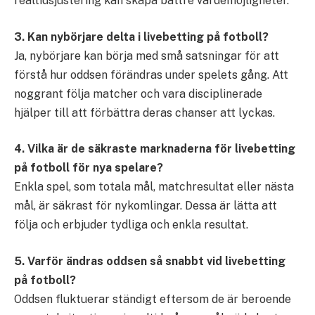
realtidsjustering kan skapa bättre värdemöjligheter.
3. Kan nybörjare delta i livebetting på fotboll?
Ja, nybörjare kan börja med små satsningar för att
förstå hur oddsen förändras under spelets gång. Att
noggrant följa matcher och vara disciplinerade
hjälper till att förbättra deras chanser att lyckas.
4. Vilka är de säkraste marknaderna för livebetting
på fotboll för nya spelare?
Enkla spel, som totala mål, matchresultat eller nästa
mål, är säkrast för nykomlingar. Dessa är lätta att
följa och erbjuder tydliga och enkla resultat.
5. Varför ändras oddsen så snabbt vid livebetting
på fotboll?
Oddsen fluktuerar ständigt eftersom de är beroende