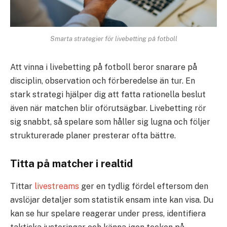
Smarta strategier för livebetting på fotboll
Att vinna i livebetting på fotboll beror snarare på
disciplin, observation och förberedelse än tur. En
stark strategi hjälper dig att fatta rationella beslut
även när matchen blir oförutsägbar. Livebetting rör
sig snabbt, så spelare som håller sig lugna och följer
strukturerade planer presterar ofta bättre.
Titta på matcher i realtid
Tittar
livestreams
ger en tydlig fördel eftersom den
avslöjar detaljer som statistik ensam inte kan visa. Du
kan se hur spelare reagerar under press, identifiera