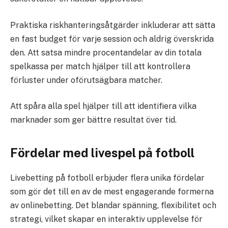
Praktiska riskhanteringsåtgärder inkluderar att sätta
en fast budget för varje session och aldrig överskrida
den. Att satsa mindre procentandelar av din totala
spelkassa per match hjälper till att kontrollera
förluster under oförutsägbara matcher.
Att spåra alla spel hjälper till att identifiera vilka
marknader som ger bättre resultat över tid.
Fördelar med livespel på fotboll
Livebetting på fotboll erbjuder flera unika fördelar
som gör det till en av de mest engagerande formerna
av onlinebetting. Det blandar spänning, flexibilitet och
strategi, vilket skapar en interaktiv upplevelse för