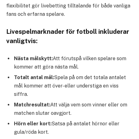
flexibilitet gör livebetting tilltalande för både vanliga
fans och erfarna spelare.
Livespelmarknader för fotboll inkluderar
vanligtvis:
Nästa målskytt:
Att förutspå vilken spelare som
kommer att göra nästa mål.
Totalt antal mål:
Spela på om det totala antalet
mål kommer att över- eller understiga en viss
siffra.
Matchresultat:
Att välja vem som vinner eller om
matchen slutar oavgjort.
Hörn eller kort:
Satsa på antalet hörnor eller
gula/röda kort.