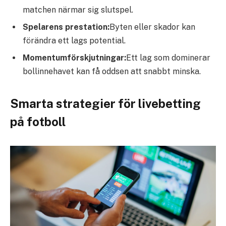
matchen närmar sig slutspel.
Spelarens prestation:
Byten eller skador kan
förändra ett lags potential.
Momentumförskjutningar:
Ett lag som dominerar
bollinnehavet kan få oddsen att snabbt minska.
Smarta strategier för livebetting
på fotboll