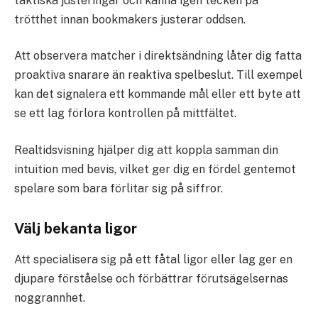
taktiska justeringar och känna igen tecken på
trötthet innan bookmakers justerar oddsen.
Att observera matcher i direktsändning låter dig fatta
proaktiva snarare än reaktiva spelbeslut. Till exempel
kan det signalera ett kommande mål eller ett byte att
se ett lag förlora kontrollen på mittfältet.
Realtidsvisning hjälper dig att koppla samman din
intuition med bevis, vilket ger dig en fördel gentemot
spelare som bara förlitar sig på siffror.
Välj bekanta ligor
Att specialisera sig på ett fåtal ligor eller lag ger en
djupare förståelse och förbättrar förutsägelsernas
noggrannhet.