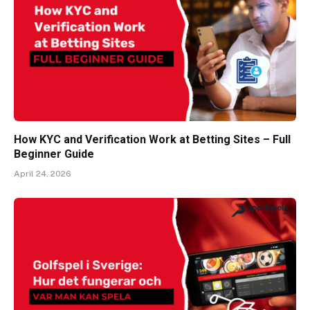
How KYC and Verification Work at Betting Sites – Full
Beginner Guide
April 24, 2026