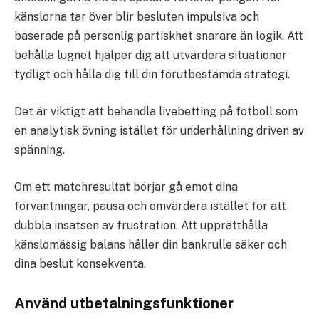
känslorna tar över blir besluten impulsiva och
baserade på personlig partiskhet snarare än logik. Att
behålla lugnet hjälper dig att utvärdera situationer
tydligt och hålla dig till din förutbestämda strategi.
Det är viktigt att behandla livebetting på fotboll som
en analytisk övning istället för underhållning driven av
spänning.
Om ett matchresultat börjar gå emot dina
förväntningar, pausa och omvärdera istället för att
dubbla insatsen av frustration. Att upprätthålla
känslomässig balans håller din bankrulle säker och
dina beslut konsekventa.
Använd utbetalningsfunktioner