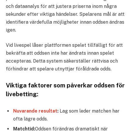
och dataanalys för att justera priserna inom några
sekunder efter viktiga händelser. Spelarens mål är att
identifiera värdefulla möjligheter innan oddsen ändras
igen.
Vid livespel låser plattformen spelet tillfälligt för att
bekräfta att oddsen inte har ändrats innan spelet
accepteras. Detta system säkerställer rättvisa och
förhindrar att spelare utnyttjar föråldrade odds.
Viktiga faktorer som påverkar oddsen för
livebetting:
Nuvarande resultat
:
Lag som leder matchen har
ofta lägre odds.
Matchtid:
Oddsen förändras dramatiskt när