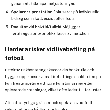
genom att tillämpa måljusteringar.
Spelarens prestation:
Fokuserar på individuella
bidrag som skott, assist eller fouls.
Resultat vid halvtid/fulltid:
Möjliggör
förutsägelser över olika faser av matchen.
Hantera risker vid livebetting på
fotboll
Effektiv riskhantering skyddar din bankrulle och
bygger upp konsekvens. Livebettings snabba tempo
kan fresta spelare att göra känslomässiga eller
oplanerade satsningar, vilket ofta leder till förluster.
Att sätta tydliga gränser och spela ansvarsfullt
säkerställer en hållbar upplevelse.