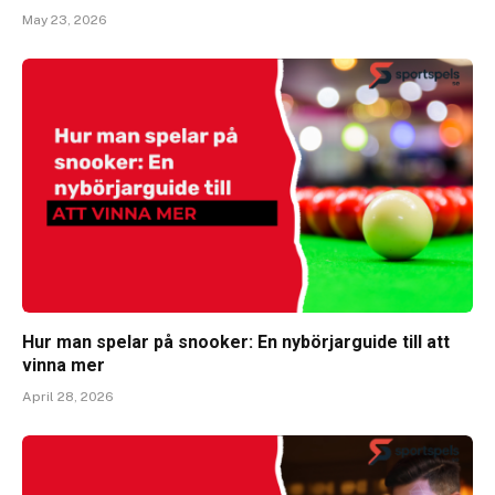
May 23, 2026
Hur man spelar på snooker: En nybörjarguide till att
vinna mer
April 28, 2026