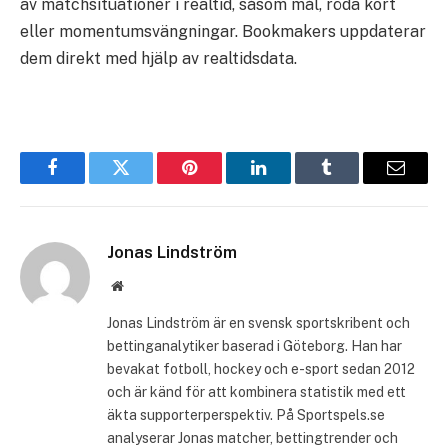
av matchsituationer i realtid, såsom mål, röda kort
eller momentumsvängningar. Bookmakers uppdaterar
dem direkt med hjälp av realtidsdata.
Facebook
Twitter
Pinterest
LinkedIn
Tumblr
Email
Jonas Lindström
Website
Jonas Lindström är en svensk sportskribent och
bettinganalytiker baserad i Göteborg. Han har
bevakat fotboll, hockey och e-sport sedan 2012
och är känd för att kombinera statistik med ett
äkta supporterperspektiv. På Sportspels.se
analyserar Jonas matcher, bettingtrender och