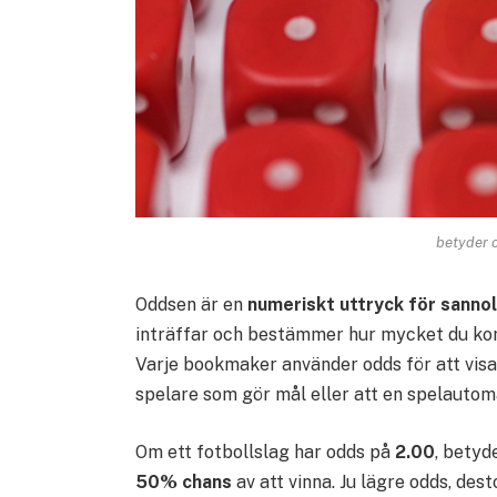
betyder 
Oddsen är en
numeriskt uttryck för sannol
inträffar och bestämmer hur mycket du kom
Varje bookmaker använder odds för att visa s
spelare som gör mål eller att en spelautoma
Om ett fotbollslag har odds på
2.00
, betyd
50% chans
av att vinna. Ju lägre odds, des