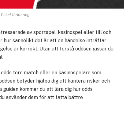
 Enkel förklaring
ntresserade av sportspel, kasinospel eller till och
hur sannolikt det är att en händelse inträffar
else är korrekt. Utan att förstå oddsen gissar du
l.
r odds före match eller en kasinospelare som
oddsen betyder hjälpa dig att hantera risker och
a guiden kommer du att lära dig hur odds
 du använder dem för att fatta bättre