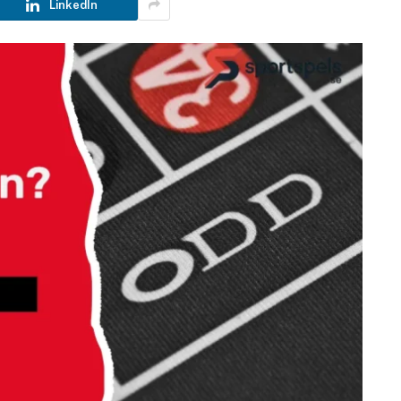
LinkedIn