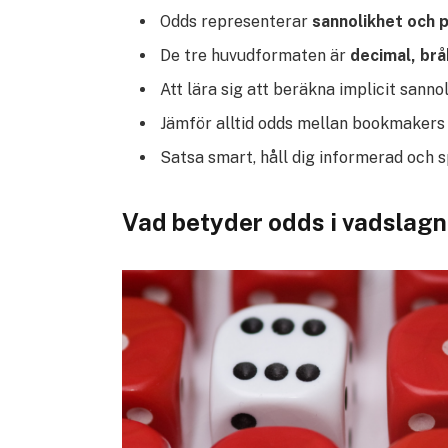
Odds representerar
sannolikhet och p
De tre huvudformaten är
decimal, brå
Att lära sig att beräkna implicit sanno
Jämför alltid odds mellan bookmakers 
Satsa smart, håll dig informerad och s
Vad betyder odds i vadslag