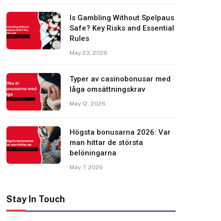
Is Gambling Without Spelpaus
Safe? Key Risks and Essential
Rules
May 23, 2026
Typer av casinobonusar med
låga omsättningskrav
May 12, 2026
Högsta bonusarna 2026: Var
man hittar de största
belöningarna
May 7, 2026
Stay In Touch