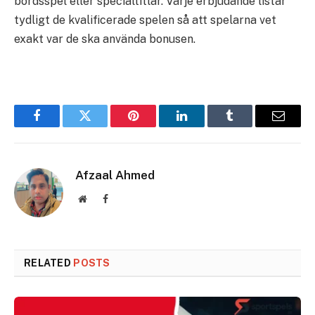
bordsspel eller specialtitlar. Varje erbjudande listar
tydligt de kvalificerade spelen så att spelarna vet
exakt var de ska använda bonusen.
Facebook
Twitter
Pinterest
LinkedIn
Tumblr
Email
Afzaal Ahmed
Website
Facebook
RELATED
POSTS