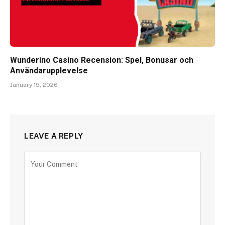
Wunderino Casino Recension: Spel, Bonusar och
Användarupplevelse
January 15, 2026
LEAVE A REPLY