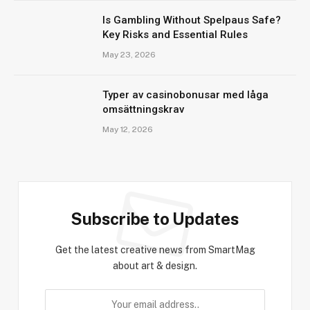
Is Gambling Without Spelpaus Safe?
Key Risks and Essential Rules
May 23, 2026
Typer av casinobonusar med låga
omsättningskrav
May 12, 2026
Subscribe to Updates
Get the latest creative news from SmartMag
about art & design.