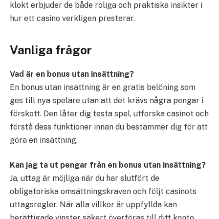
klokt erbjuder de både roliga och praktiska insikter i
hur ett casino verkligen presterar.
Vanliga frågor
Vad är en bonus utan insättning?
En bonus utan insättning är en gratis belöning som
ges till nya spelare utan att det krävs några pengar i
förskott. Den låter dig testa spel, utforska casinot och
förstå dess funktioner innan du bestämmer dig för att
göra en insättning.
Kan jag ta ut pengar från en bonus utan insättning?
Ja, uttag är möjliga när du har slutfört de
obligatoriska omsättningskraven och följt casinots
uttagsregler. När alla villkor är uppfyllda kan
berättigade vinster säkert överföras till ditt konto.