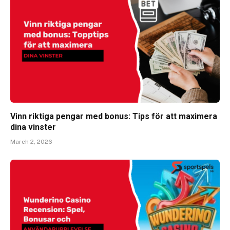
Vinn riktiga pengar med bonus: Tips för att maximera
dina vinster
March 2, 2026