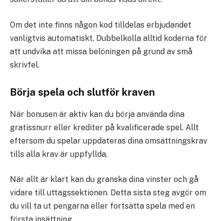
Om det inte finns någon kod tilldelas erbjudandet
vanligtvis automatiskt. Dubbelkolla alltid koderna för
att undvika att missa belöningen på grund av små
skrivfel.
Börja spela och slutför kraven
När bonusen är aktiv kan du börja använda dina
gratissnurr eller krediter på kvalificerade spel. Allt
eftersom du spelar uppdateras dina omsättningskrav
tills alla krav är uppfyllda.
När allt är klart kan du granska dina vinster och gå
vidare till uttagssektionen. Detta sista steg avgör om
du vill ta ut pengarna eller fortsätta spela med en
första insättning.