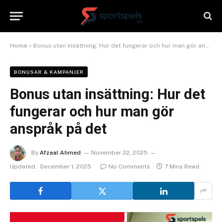
Home
»
Bonus utan insättning: Hur det fungerar och hur man gör anspråk på det
BONUSAR & KAMPANJER
Bonus utan insättning: Hur det
fungerar och hur man gör
anspråk på det
By
Afzaal Ahmed
November 22, 2025
Updated:
December 1, 2025
No Comments
7 Mins Read