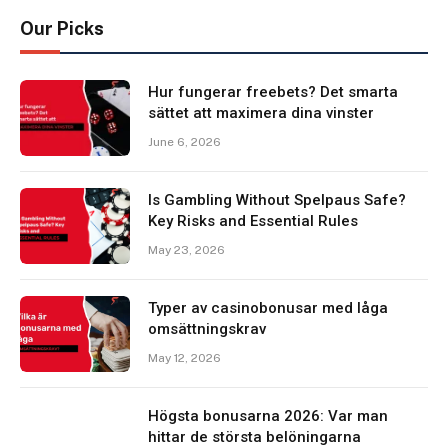
Our Picks
Hur fungerar freebets? Det smarta
sättet att maximera dina vinster
June 6, 2026
Is Gambling Without Spelpaus Safe?
Key Risks and Essential Rules
May 23, 2026
Typer av casinobonusar med låga
omsättningskrav
May 12, 2026
Högsta bonusarna 2026: Var man
hittar de största belöningarna