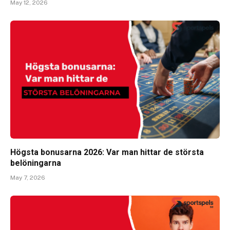
May 12, 2026
Högsta bonusarna 2026: Var man hittar de största
belöningarna
May 7, 2026