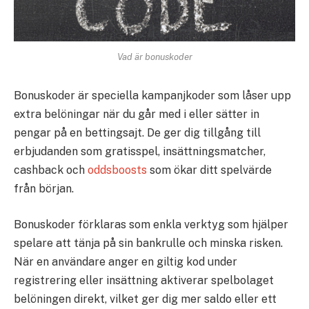
Vad är bonuskoder
Bonuskoder är speciella kampanjkoder som låser upp
extra belöningar när du går med i eller sätter in
pengar på en bettingsajt. De ger dig tillgång till
erbjudanden som gratisspel, insättningsmatcher,
cashback och
oddsboosts
som ökar ditt spelvärde
från början.
Bonuskoder förklaras som enkla verktyg som hjälper
spelare att tänja på sin bankrulle och minska risken.
När en användare anger en giltig kod under
registrering eller insättning aktiverar spelbolaget
belöningen direkt, vilket ger dig mer saldo eller ett