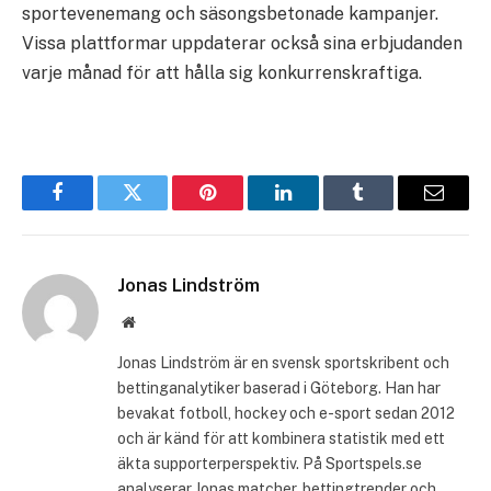
sportevenemang och säsongsbetonade kampanjer.
Vissa plattformar uppdaterar också sina erbjudanden
varje månad för att hålla sig konkurrenskraftiga.
Facebook
Twitter
Pinterest
LinkedIn
Tumblr
Email
Jonas Lindström
Website
Jonas Lindström är en svensk sportskribent och
bettinganalytiker baserad i Göteborg. Han har
bevakat fotboll, hockey och e-sport sedan 2012
och är känd för att kombinera statistik med ett
äkta supporterperspektiv. På Sportspels.se
analyserar Jonas matcher, bettingtrender och