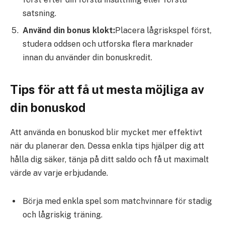
satsning.
Använd din bonus klokt:
Placera lågriskspel först,
studera oddsen och utforska flera marknader
innan du använder din bonuskredit.
Tips för att få ut mesta möjliga av
din bonuskod
Att använda en bonuskod blir mycket mer effektivt
när du planerar den. Dessa enkla tips hjälper dig att
hålla dig säker, tänja på ditt saldo och få ut maximalt
värde av varje erbjudande.
Börja med enkla spel som matchvinnare för stadig
och lågriskig träning.