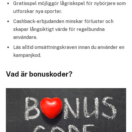
Gratisspel möjliggör lågriskspel för nybörjare som
utforskar nya sporter.
Cashback-erbjudanden minskar förluster och
skapar långsiktigt värde för regelbundna
användare.
Läs alltid omsättningskraven innan du använder en
kampanjkod.
Vad är bonuskoder?