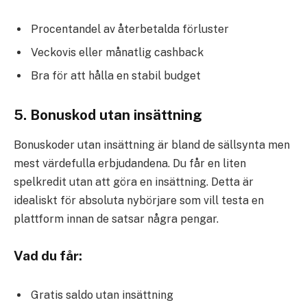
Procentandel av återbetalda förluster
Veckovis eller månatlig cashback
Bra för att hålla en stabil budget
5. Bonuskod utan insättning
Bonuskoder utan insättning är bland de sällsynta men
mest värdefulla erbjudandena. Du får en liten
spelkredit utan att göra en insättning. Detta är
idealiskt för absoluta nybörjare som vill testa en
plattform innan de satsar några pengar.
Vad du får:
Gratis saldo utan insättning