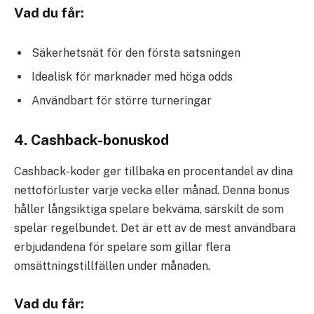
Vad du får:
Säkerhetsnät för den första satsningen
Idealisk för marknader med höga odds
Användbart för större turneringar
4. Cashback-bonuskod
Cashback-koder ger tillbaka en procentandel av dina
nettoförluster varje vecka eller månad. Denna bonus
håller långsiktiga spelare bekväma, särskilt de som
spelar regelbundet. Det är ett av de mest användbara
erbjudandena för spelare som gillar flera
omsättningstillfällen under månaden.
Vad du får: