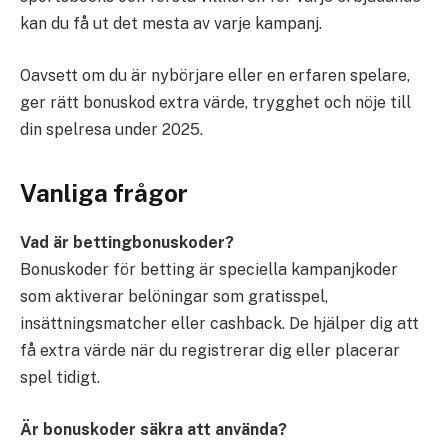
kan du få ut det mesta av varje kampanj.
Oavsett om du är nybörjare eller en erfaren spelare,
ger rätt bonuskod extra värde, trygghet och nöje till
din spelresa under 2025.
Vanliga frågor
Vad är bettingbonuskoder?
Bonuskoder för betting är speciella kampanjkoder
som aktiverar belöningar som gratisspel,
insättningsmatcher eller cashback. De hjälper dig att
få extra värde när du registrerar dig eller placerar
spel tidigt.
Är bonuskoder säkra att använda?