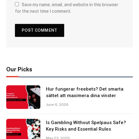
Save my name, email, and website in this browser
for the next time I comment.
Our Picks
Hur fungerar freebets? Det smarta
sättet att maximera dina vinster
June 6, 2026
Is Gambling Without Spelpaus Safe?
Key Risks and Essential Rules
May 23, 2026