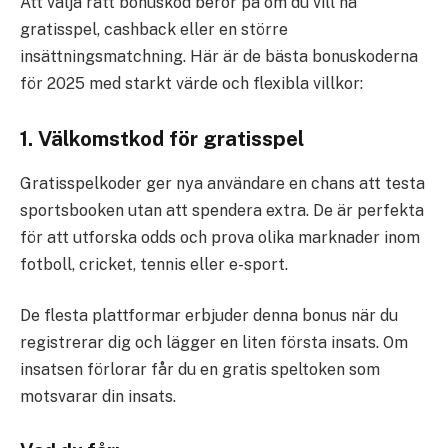
Att välja rätt bonuskod beror på om du vill ha
gratisspel, cashback eller en större
insättningsmatchning. Här är de bästa bonuskoderna
för 2025 med starkt värde och flexibla villkor:
1. Välkomstkod för gratisspel
Gratisspelkoder ger nya användare en chans att testa
sportsbooken utan att spendera extra. De är perfekta
för att utforska odds och prova olika marknader inom
fotboll, cricket, tennis eller e-sport.
De flesta plattformar erbjuder denna bonus när du
registrerar dig och lägger en liten första insats. Om
insatsen förlorar får du en gratis speltoken som
motsvarar din insats.